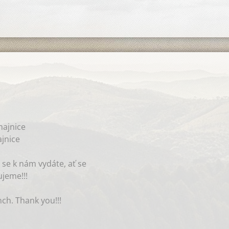
ajnice
jnice
 se k nám vydáte, ať se
jeme!!!
nch. Thank you!!!