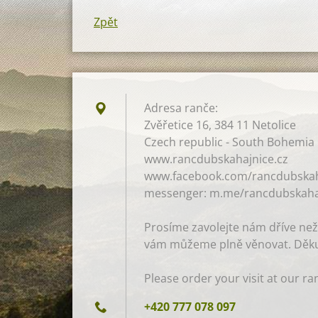
Zpět
Adresa ranče:
Zvěřetice 16, 384 11 Netolice
Czech republic - South Bohemia
www.rancdubskahajnice.cz
www.facebook.com/rancdubskah
messenger: m.me/rancdubskaha
Prosíme zavolejte nám dříve než
vám můžeme plně věnovat. Děku
Please order your visit at our ra
+420 777 078 097