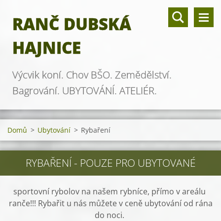
RANČ DUBSKÁ
HAJNICE
Výcvik koní. Chov BŠO. Zemědělství.
Bagrování. UBYTOVÁNÍ. ATELIÉR.
Domů
>
Ubytování
>
Rybaření
RYBAŘENÍ - POUZE PRO UBYTOVANÉ
sportovní rybolov na našem rybníce, přímo v areálu
ranče!!! Rybařit u nás můžete v ceně ubytování od rána
do noci.