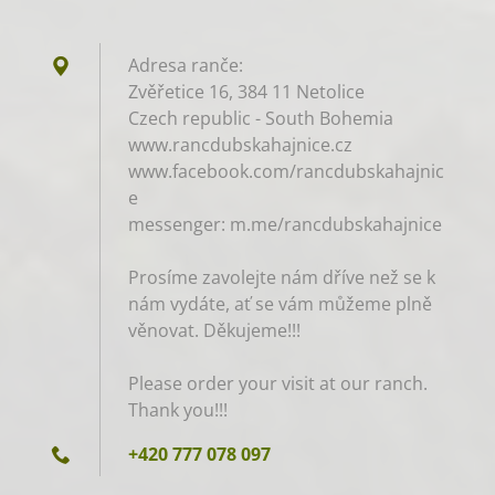
Adresa ranče:
Zvěřetice 16, 384 11 Netolice
Czech republic - South Bohemia
www.rancdubskahajnice.cz
www.facebook.com/rancdubskahajnic
e
messenger: m.me/rancdubskahajnice
Prosíme zavolejte nám dříve než se k
nám vydáte, ať se vám můžeme plně
věnovat. Děkujeme!!!
Please order your visit at our ranch.
Thank you!!!
+420 777 078 097