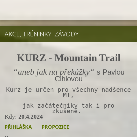
AKCE, TRÉNINKY, ZÁVODY
KURZ -
Mountain Trail
“
a
neb
jak na překážky
“
s Pavlou
Cihlovou
Kurz je určen
pro všechny nadšence
MT,
jak začátečníky tak i pro
zkušené.
Kdy:
20.4.2024
PŘIHLÁŠKA
P
ROPOZICE