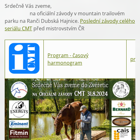
Srdečně Vás zveme,
na oficiální závody v mountain trailovém
parku na Ranči Dubská Hajnice.
Poslední závody celého
seriálu CMT
před mistrovstvím ČR
Program - časový
pro
harmonogram