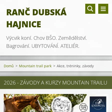
RANČ DUBSKÁ
HAJNICE
Výcvik koní. Chov BŠO. Zemědělství.
Bagrování. UBYTOVÁNÍ. ATELIÉR.
Domů
>
Mountain trail park
>
Akce, tréninky, závody
2026 - ZÁVODY A KURZY MOUNTAIN TRAILU