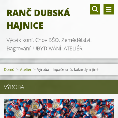
RANČ DUBSKÁ
HAJNICE
Výcvik koní. Chov BŠO. Zemědělství.
Bagrování. UBYTOVÁNÍ. ATELIÉR.
Domů
>
Ateliér
>
Výroba - lapače snů, kokardy a jiné
VÝROBA