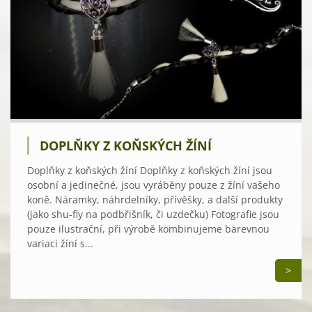
DOPLŇKY Z KOŇSKÝCH ŽÍNÍ
Doplňky z koňských žíní Doplňky z koňských žíní jsou
osobní a jedinečné, jsou vyráběny pouze z žíní vašeho
koně. Náramky, náhrdelníky, přívěšky, a další produkty
(jako shu-fly na podbřišník, či uzdečku) Fotografie jsou
pouze ilustrační, při výrobě kombinujeme barevnou
variaci žíní s...
>