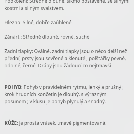
Podkolení: Středně dlouhé, šikmo postavené, se silnými
kostmi a silným svalstvem.
Hlezno: Silné, dobře zaúhlené.
Zánártí: Středně dlouhé, rovné, suché.
Zadní tlapky: Oválné, zadní tlapky jsou o něco delší než
přední, prsty jsou sevřené a klenuté ; polštářky pevné,
odolné, černé. Drápy jsou žádoucí co nejtmavší.
POHYB
: Pohyb v pravidelném rytmu, lehký a pružný ;
krok hrudních končetin je dlouhý, s výrazným
posunem ; v klusu je pohyb plynulý a snadný.
KŮŽE
: Je prosta vrásek, tmavě pigmentovaná.