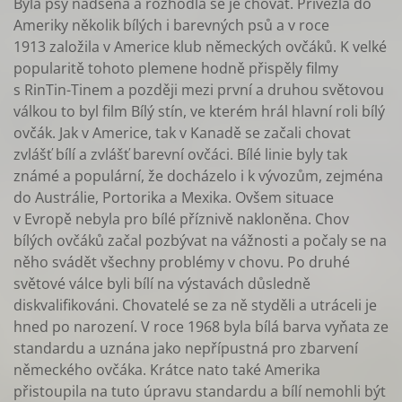
Byla psy nadšená a rozhodla se je chovat. Přivezla do
Ameriky několik bílých i barevných psů a v roce
1913 založila v Americe klub německých ovčáků. K velké
popularitě tohoto plemene hodně přispěly filmy
s RinTin-Tinem a později mezi první a druhou světovou
válkou to byl film Bílý stín, ve kterém hrál hlavní roli bílý
ovčák. Jak v Americe, tak v Kanadě se začali chovat
zvlášť bílí a zvlášť barevní ovčáci. Bílé linie byly tak
známé a populární, že docházelo i k vývozům, zejména
do Austrálie, Portorika a Mexika. Ovšem situace
v Evropě nebyla pro bílé příznivě nakloněna. Chov
bílých ovčáků začal pozbývat na vážnosti a počaly se na
něho svádět všechny problémy v chovu. Po druhé
světové válce byli bílí na výstavách důsledně
diskvalifikováni. Chovatelé se za ně styděli a utráceli je
hned po narození. V roce 1968 byla bílá barva vyňata ze
standardu a uznána jako nepřípustná pro zbarvení
německého ovčáka. Krátce nato také Amerika
přistoupila na tuto úpravu standardu a bílí nemohli být