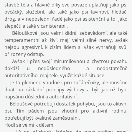
stavbě těla a hlavně díky své povaze uplatňují jako psi
ovčácký, služební, ale také jako psi lavinoví, hledači
drog, a v neposlední řadě jako psi asistenční a to jako
slepečtí a také v canisterapii.
Bělouškové jsou velmi klidní, sebevědomí, ale také
temperamentní až živí, mají velmi silné nervy, avšak
nejsou agresivní. k cizím lidem si však vyhraňují svůj
přirozený odstup.
Avšak i přes svojí mirumilovnou a chytrou povahu
dokáží u nedůsledného a nedostatečně
autoritativního majitele, využít každé situace.
Je to plemeno vhodné i pro začátečníky, ale musíme
dbát na základní principy výchovy a být jak už bylo
napsáno důslední a autoritativní.
Běloušové potřebují dostatek pohybu, jsou to aktivní
psi. Tím pádem jsou vhodní pro aktivní rodinu,
potřebují být kvalitně zaměstnáni.
Hodí se velmi k dětem.