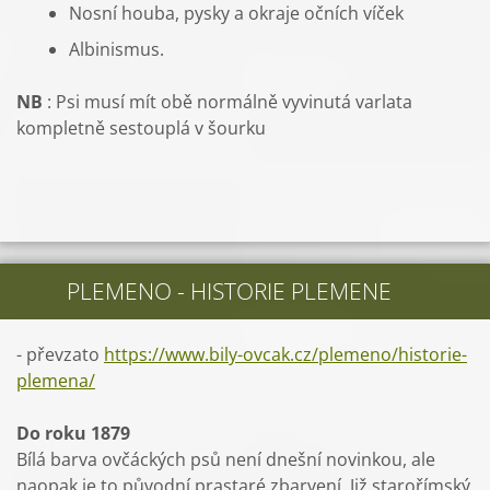
Nosní houba, pysky a okraje očních víček
Albinismus.
NB
: Psi musí mít obě normálně vyvinutá varlata
kompletně sestouplá v šourku
PLEMENO - HISTORIE PLEMENE
- převzato
https://www.bily-ovcak.cz/plemeno/historie-
plemena/
Do roku 1879
Bílá barva ovčáckých psů není dnešní novinkou, ale
naopak je to původní prastaré zbarvení. Již starořímský