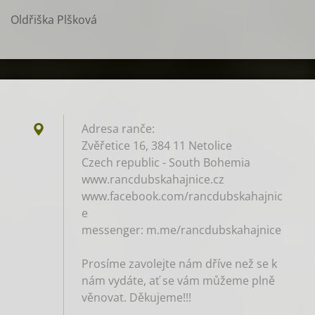
Oldřiška Plšková
Adresa ranče:
Zvěřetice 16, 384 11 Netolice
Czech republic - South Bohemia
www.rancdubskahajnice.cz
www.facebook.com/rancdubskahajnic
e
messenger: m.me/rancdubskahajnice
Prosíme zavolejte nám dříve než se k
nám vydáte, ať se vám můžeme plně
věnovat. Děkujeme!!!