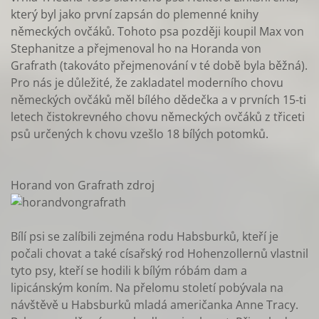
který byl jako první zapsán do plemenné knihy
německých ovčáků. Tohoto psa později koupil Max von
Stephanitze a přejmenoval ho na Horanda von
Grafrath (takováto přejmenování v té době byla běžná).
Pro nás je důležité, že zakladatel moderního chovu
německých ovčáků měl bílého dědečka a v prvních 15-ti
letech čistokrevného chovu německých ovčáků z třiceti
psů určených k chovu vzešlo 18 bílých potomků.
Horand von Grafrath zdroj
Bílí psi se zalíbili zejména rodu Habsburků, kteří je
počali chovat a také císařský rod Hohenzollernů vlastnil
tyto psy, kteří se hodili k bílým róbám dam a
lipicánským koním. Na přelomu století pobývala na
návštěvě u Habsburků mladá američanka Anne Tracy.