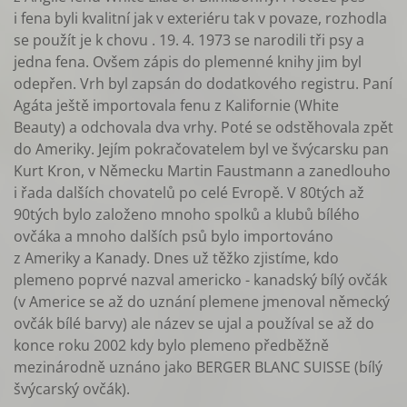
i fena byli kvalitní jak v exteriéru tak v povaze, rozhodla
se použít je k chovu . 19. 4. 1973 se narodili tři psy a
jedna fena. Ovšem zápis do plemenné knihy jim byl
odepřen. Vrh byl zapsán do dodatkového registru. Paní
Agáta ještě importovala fenu z Kalifornie (White
Beauty) a odchovala dva vrhy. Poté se odstěhovala zpět
do Ameriky. Jejím pokračovatelem byl ve švýcarsku pan
Kurt Kron, v Německu Martin Faustmann a zanedlouho
i řada dalších chovatelů po celé Evropě. V 80tých až
90tých bylo založeno mnoho spolků a klubů bílého
ovčáka a mnoho dalších psů bylo importováno
z Ameriky a Kanady. Dnes už těžko zjistíme, kdo
plemeno poprvé nazval americko - kanadský bílý ovčák
(v Americe se až do uznání plemene jmenoval německý
ovčák bílé barvy) ale název se ujal a používal se až do
konce roku 2002 kdy bylo plemeno předběžně
mezinárodně uznáno jako BERGER BLANC SUISSE (bílý
švýcarský ovčák).