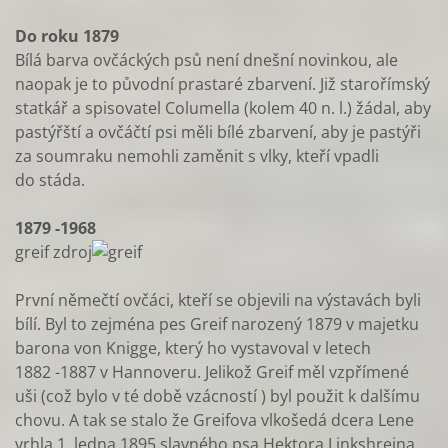
Do roku 1879
Bílá barva ovčáckých psů není dnešní novinkou, ale
naopak je to původní prastaré zbarvení. Již starořímský
statkář a spisovatel Columella (kolem 40 n. l.) žádal, aby
pastýřští a ovčáčtí psi měli bílé zbarvení, aby je pastýři
za soumraku nemohli zaměnit s vlky, kteří vpadli
do stáda.
1879 -1968
greif zdroj
První němečtí ovčáci, kteří se objevili na výstavách byli
bílí. Byl to zejména pes Greif narozený 1879 v majetku
barona von Knigge, který ho vystavoval v letech
1882 -1887 v Hannoveru. Jelikož Greif měl vzpřímené
uši (což bylo v té době vzácností ) byl použit k dalšímu
chovu. A tak se stalo že Greifova vlkošedá dcera Lene
vrhla 1. ledna 1895 slavného psa Hektora Linkshreina,