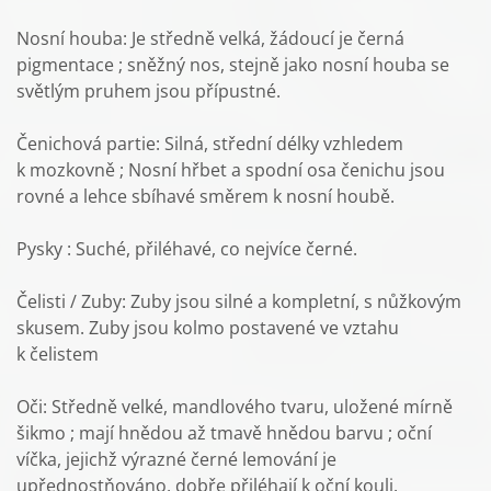
Nosní houba: Je středně velká, žádoucí je černá
pigmentace ; sněžný nos, stejně jako nosní houba se
světlým pruhem jsou přípustné.
Čenichová partie: Silná, střední délky vzhledem
k mozkovně ; Nosní hřbet a spodní osa čenichu jsou
rovné a lehce sbíhavé směrem k nosní houbě.
Pysky : Suché, přiléhavé, co nejvíce černé.
Čelisti / Zuby: Zuby jsou silné a kompletní, s nůžkovým
skusem. Zuby jsou kolmo postavené ve vztahu
k čelistem
Oči: Středně velké, mandlového tvaru, uložené mírně
šikmo ; mají hnědou až tmavě hnědou barvu ; oční
víčka, jejichž výrazné černé lemování je
upřednostňováno, dobře přiléhají k oční kouli.