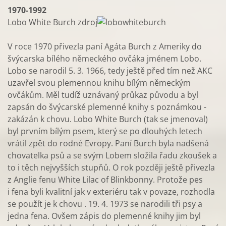
1970-1992
Lobo White Burch zdroj
V roce 1970 přivezla paní Agáta Burch z Ameriky do
švýcarska bílého německého ovčáka jménem Lobo.
Lobo se narodil 5. 3. 1966, tedy ještě před tím než AKC
uzavřel svou plemennou knihu bílým německým
ovčákům. Měl tudíž uznávaný průkaz původu a byl
zapsán do švýcarské plemenné knihy s poznámkou -
zakázán k chovu. Lobo White Burch (tak se jmenoval)
byl prvním bílým psem, který se po dlouhých letech
vrátil zpět do rodné Evropy. Paní Burch byla nadšená
chovatelka psů a se svým Lobem složila řadu zkoušek a
to i těch nejvyšších stupňů. O rok později ještě přivezla
z Anglie fenu White Lilac of Blinkbonny. Protože pes
i fena byli kvalitní jak v exteriéru tak v povaze, rozhodla
se použít je k chovu . 19. 4. 1973 se narodili tři psy a
jedna fena. Ovšem zápis do plemenné knihy jim byl