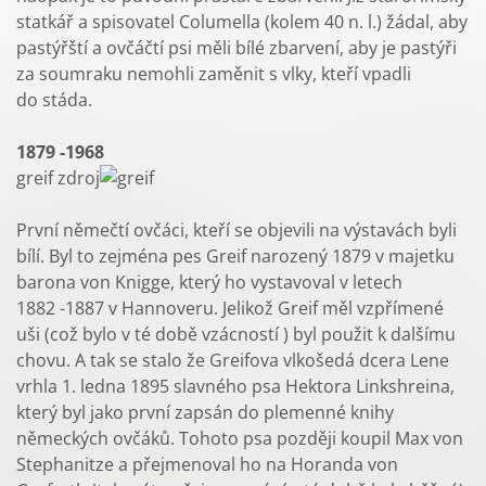
statkář a spisovatel Columella (kolem 40 n. l.) žádal, aby
pastýřští a ovčáčtí psi měli bílé zbarvení, aby je pastýři
za soumraku nemohli zaměnit s vlky, kteří vpadli
do stáda.
1879 -1968
greif zdroj
První němečtí ovčáci, kteří se objevili na výstavách byli
bílí. Byl to zejména pes Greif narozený 1879 v majetku
barona von Knigge, který ho vystavoval v letech
1882 -1887 v Hannoveru. Jelikož Greif měl vzpřímené
uši (což bylo v té době vzácností ) byl použit k dalšímu
chovu. A tak se stalo že Greifova vlkošedá dcera Lene
vrhla 1. ledna 1895 slavného psa Hektora Linkshreina,
který byl jako první zapsán do plemenné knihy
německých ovčáků. Tohoto psa později koupil Max von
Stephanitze a přejmenoval ho na Horanda von