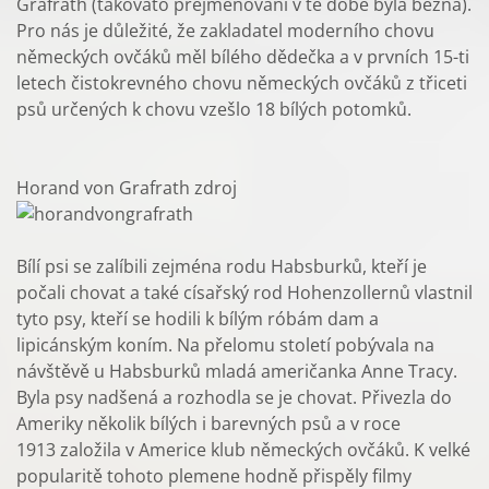
Grafrath (takováto přejmenování v té době byla běžná).
Pro nás je důležité, že zakladatel moderního chovu
německých ovčáků měl bílého dědečka a v prvních 15-ti
letech čistokrevného chovu německých ovčáků z třiceti
psů určených k chovu vzešlo 18 bílých potomků.
Horand von Grafrath zdroj
Bílí psi se zalíbili zejména rodu Habsburků, kteří je
počali chovat a také císařský rod Hohenzollernů vlastnil
tyto psy, kteří se hodili k bílým róbám dam a
lipicánským koním. Na přelomu století pobývala na
návštěvě u Habsburků mladá američanka Anne Tracy.
Byla psy nadšená a rozhodla se je chovat. Přivezla do
Ameriky několik bílých i barevných psů a v roce
1913 založila v Americe klub německých ovčáků. K velké
popularitě tohoto plemene hodně přispěly filmy