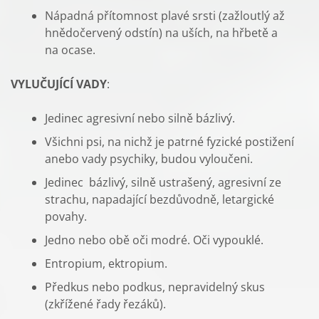
Nápadná přítomnost plavé srsti (zažloutlý až
hnědočervený odstín) na uších, na hřbetě a
na ocase.
VYLUČUJÍCÍ VADY
:
Jedinec agresivní nebo silně bázlivý.
Všichni psi, na nichž je patrné fyzické postižení
anebo vady psychiky, budou vyloučeni.
Jedinec bázlivý, silně ustrašený, agresivní ze
strachu, napadající bezdůvodně, letargické
povahy.
Jedno nebo obě oči modré. Oči vypouklé.
Entropium, ektropium.
Předkus nebo podkus, nepravidelný skus
(zkřížené řady řezáků).