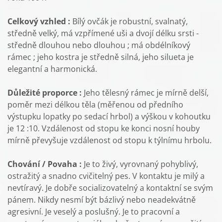
Celkový vzhled :
Bílý ovčák je robustní, svalnatý,
středně velký, má vzpřímené uši a dvojí délku srsti -
středně dlouhou nebo dlouhou ; má obdélníkový
rámec ; jeho kostra je středně silná, jeho silueta je
elegantní a harmonická.
Důležité proporce :
Jeho tělesný rámec je mírně delší,
poměr mezi délkou těla (měřenou od předního
výstupku lopatky po sedací hrbol) a výškou v kohoutku
je 12 :10. Vzdálenost od stopu ke konci nosní houby
mírně převyšuje vzdálenost od stopu k týlnímu hrbolu.
Chování / Povaha :
Je to živý, vyrovnaný pohyblivý,
ostražitý a snadno cvičitelný pes. V kontaktu je milý a
nevtíravý. Je dobře socializovatelný a kontaktní se svým
pánem. Nikdy nesmí být bázlivý nebo neadekvátně
agresivní. Je veselý a poslušný. Je to pracovní a