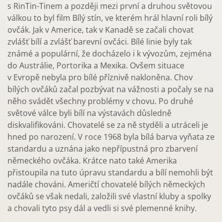
s RinTin-Tinem a později mezi první a druhou světovou
válkou to byl film Bílý stín, ve kterém hrál hlavní roli bílý
ovčák. Jak v Americe, tak v Kanadě se začali chovat
zvlášť bílí a zvlášť barevní ovčáci. Bílé linie byly tak
známé a populární, že docházelo i k vývozům, zejména
do Austrálie, Portorika a Mexika. Ovšem situace
v Evropě nebyla pro bílé příznivě nakloněna. Chov
bílých ovčáků začal pozbývat na vážnosti a počaly se na
něho svádět všechny problémy v chovu. Po druhé
světové válce byli bílí na výstavách důsledně
diskvalifikováni. Chovatelé se za ně styděli a utráceli je
hned po narození. V roce 1968 byla bílá barva vyňata ze
standardu a uznána jako nepřípustná pro zbarvení
německého ovčáka. Krátce nato také Amerika
přistoupila na tuto úpravu standardu a bílí nemohli být
nadále chováni. Američtí chovatelé bílých německých
ovčáků se však nedali, založili své vlastní kluby a spolky
a chovali tyto psy dál a vedli si své plemenné knihy.