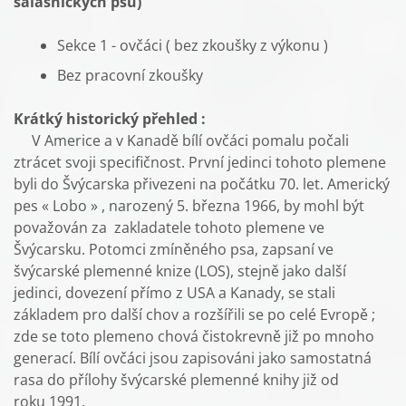
salašnických psů)
Sekce 1 - ovčáci ( bez zkoušky z výkonu )
Bez pracovní zkoušky
Krátký historický přehled :
V Americe a v Kanadě bílí ovčáci pomalu počali
ztrácet svoji specifičnost. První jedinci tohoto plemene
byli do Švýcarska přivezeni na počátku 70. let. Americký
pes « Lobo » , narozený 5. března 1966, by mohl být
považován za zakladatele tohoto plemene ve
Švýcarsku. Potomci zmíněného psa, zapsaní ve
švýcarské plemenné knize (LOS), stejně jako další
jedinci, dovezení přímo z USA a Kanady, se stali
základem pro další chov a rozšířili se po celé Evropě ;
zde se toto plemeno chová čistokrevně již po mnoho
generací. Bílí ovčáci jsou zapisováni jako samostatná
rasa do přílohy švýcarské plemenné knihy již od
roku 1991.