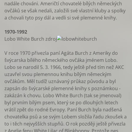
nadále chováni. Američtí chovatelé bílých německých
ovčáků se však nedali, založili své vlastní kluby a spolky
a chovali tyto psy dál a vedli si své plemenné knihy.
1970-1992
Lobo White Burch zdroj
V roce 1970 přivezla paní Agáta Burch z Ameriky do
švýcarska bílého německého ovčáka jménem Lobo.
Lobo se narodil 5. 3. 1966, tedy ještě před tím než AKC
uzavřel svou plemennou knihu bílým německým
ovčákům. Měl tudíž uznávaný průkaz původu a byl
zapsán do švýcarské plemenné knihy s poznámkou -
zakázán k chovu. Lobo White Burch (tak se jmenoval)
byl prvním bílým psem, který se po dlouhých letech
vrátil zpět do rodné Evropy. Paní Burch byla nadšená
chovatelka psů a se svým Lobem složila řadu zkoušek a
to i těch nejvyšších stupňů. O rok později ještě přivezla
z Anglie fenu White Lilac of Blinkbonny. Protože pes