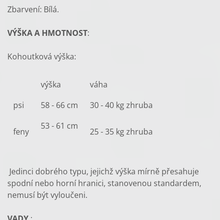
Zbarvení: Bílá.
VÝŠKA A HMOTNOST
:
Kohoutková výška:
výška
váha
psi
58 - 66 cm
30 - 40 kg zhruba
53 - 61 cm
feny
25 - 35 kg zhruba
Jedinci dobrého typu, jejichž výška mírně přesahuje
spodní nebo horní hranici, stanovenou standardem,
nemusí být vyloučeni.
VADY
: