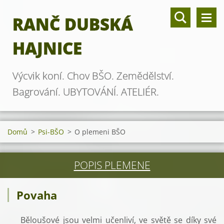
RANČ DUBSKÁ
HAJNICE
Výcvik koní. Chov BŠO. Zemědělství.
Bagrování. UBYTOVÁNÍ. ATELIÉR.
Domů
>
Psi-BŠO
>
O plemeni BŠO
POPIS PLEMENE
Povaha
Běloušové jsou velmi učenliví, ve světě se díky své