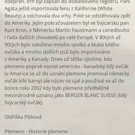
odepřen. Vrh byl zapsán do dodatkového registru. Paní
Agáta ještě importovala fenu z Kalifornie (White
Beauty) a odchovala dva vrhy. Poté se odstěhovala zpět
do Ameriky. Jejím pokračovatelem byl ve švýcarsku pan
Kurt Kron, v Německu Martin Faustmann a zanedlouho
i řada dalších chovatelů po celé Evropě. V 80tých až
90tých bylo založeno mnoho spolků a klubů bílého
ovčáka a mnoho dalších psů bylo importováno
z Ameriky a Kanady. Dnes už těžko zjistíme, kdo
plemeno poprvé nazval americko - kanadský bílý ovčák
(v Americe se až do uznání plemene jmenoval německý
ovčák bílé barvy) ale název se ujal a používal se až do
konce roku 2002 kdy bylo plemeno předběžně
mezinárodně uznáno jako BERGER BLANC SUISSE (bílý
švýcarský ovčák).
Oldřiška Plšková
Plemeno - Historie plemene