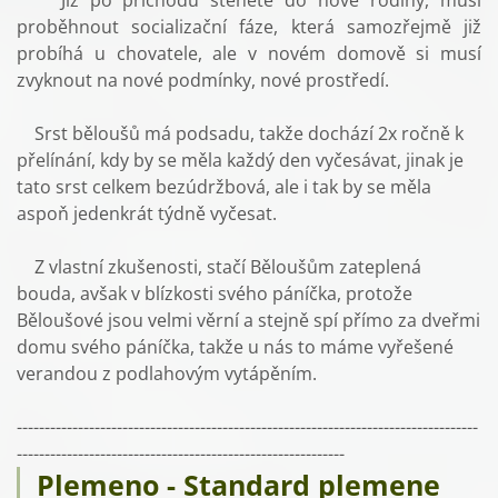
Již po příchodu štěněte do nové rodiny, musí
proběhnout socializační fáze, která samozřejmě již
probíhá u chovatele, ale v novém domově si musí
zvyknout na nové podmínky, nové prostředí.
Srst běloušů má podsadu, takže dochází 2x ročně k
přelínání, kdy by se měla každý den vyčesávat, jinak je
tato srst celkem bezúdržbová, ale i tak by se měla
aspoň jedenkrát týdně vyčesat.
Z vlastní zkušenosti, stačí Běloušům zateplená
bouda, avšak v blízkosti svého páníčka, protože
Běloušové jsou velmi věrní a stejně spí přímo za dveřmi
domu svého páníčka, takže u nás to máme vyřešené
verandou z podlahovým vytápěním.
-----------------------------------------------------------------------------------
-----------------------------------------------------------
Plemeno - Standard plemene