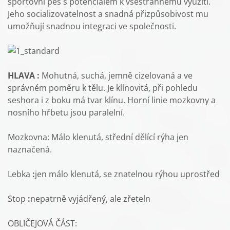
sportovní pes s potenciálem k všestrannému využití.
Jeho socializovatelnost a snadná přizpůsobivost mu
umožňují snadnou integraci ve společnosti.
HLAVA :
Mohutná, suchá, jemně cizelovaná a ve
správném poměru k tělu. Je klínovitá, při pohledu
seshora i z boku má tvar klínu. Horní linie mozkovny a
nosního hřbetu jsou paralelní.
Mozkovna: Málo klenutá, střední dělící rýha jen
naznačená.
Lebka
:
jen málo klenutá, se znatelnou rýhou uprostřed
Stop
:
nepatrně vyjádřený, ale zřeteln
OBLIČEJOVÁ ČÁST: