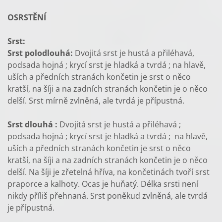
OSRSTĚNÍ
Srst:
Srst polodlouhá:
Dvojitá srst je hustá a přiléhavá,
podsada hojná ; krycí srst je hladká a tvrdá ; na hlavě,
uších a předních stranách končetin je srst o něco
kratší, na šíji a na zadních stranách končetin je o něco
delší. Srst mírně zvlněná, ale tvrdá je přípustná.
Srst dlouhá :
Dvojitá srst je hustá a přiléhavá ;
podsada hojná ; krycí srst je hladká a tvrdá ; na hlavě,
uších a předních stranách končetin je srst o něco
kratší, na šíji a na zadních stranách končetin je o něco
delší. Na šíji je zřetelná hříva, na končetinách tvoří srst
praporce a kalhoty. Ocas je huňatý. Délka srsti není
nikdy příliš přehnaná. Srst poněkud zvlněná, ale tvrdá
je přípustná.