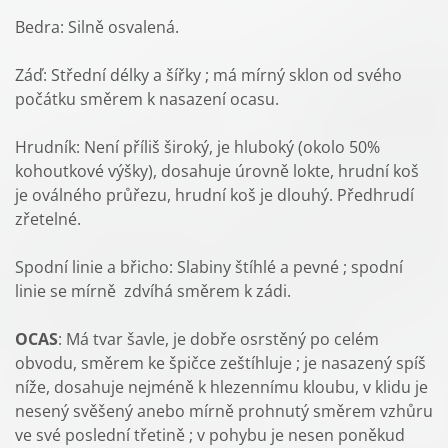
Bedra: Silně osvalená.
Záď: Střední délky a šířky ; má mírný sklon od svého
počátku směrem k nasazení ocasu.
Hrudník: Není příliš široký, je hluboký (okolo 50%
kohoutkové výšky), dosahuje úrovně lokte, hrudní koš
je oválného průřezu, hrudní koš je dlouhý. Předhrudí
zřetelné.
Spodní linie a břicho: Slabiny štíhlé a pevné ; spodní
linie se mírně zdvíhá směrem k zádi.
OCAS
: Má tvar šavle, je dobře osrstěný po celém
obvodu, směrem ke špičce zeštíhluje ; je nasazený spíš
níže, dosahuje nejméně k hlezennímu kloubu, v klidu je
nesený svěšený anebo mírně prohnutý směrem vzhůru
ve své poslední třetině ; v pohybu je nesen poněkud