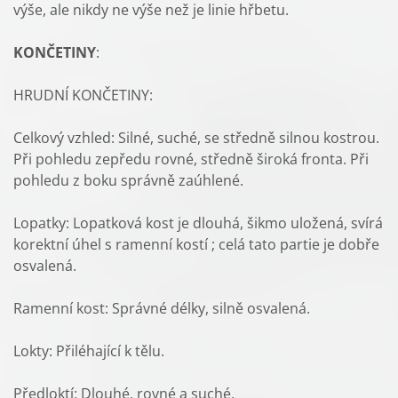
výše, ale nikdy ne výše než je linie hřbetu.
KONČETINY
:
HRUDNÍ KONČETINY:
Celkový vzhled: Silné, suché, se středně silnou kostrou.
Při pohledu zepředu rovné, středně široká fronta. Při
pohledu z boku správně zaúhlené.
Lopatky: Lopatková kost je dlouhá, šikmo uložená, svírá
korektní úhel s ramenní kostí ; celá tato partie je dobře
osvalená.
Ramenní kost: Správné délky, silně osvalená.
Lokty: Přiléhající k tělu.
Předloktí: Dlouhé, rovné a suché.