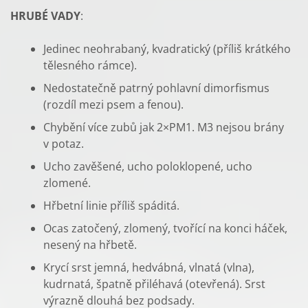
HRUBÉ VADY
:
Jedinec neohrabaný, kvadratický (příliš krátkého
tělesného rámce).
Nedostatečně patrný pohlavní dimorfismus
(rozdíl mezi psem a fenou).
Chybění více zubů jak 2×PM1. M3 nejsou brány
v potaz.
Ucho zavěšené, ucho poloklopené, ucho
zlomené.
Hřbetní linie příliš spáditá.
Ocas zatočený, zlomený, tvořící na konci háček,
nesený na hřbetě.
Krycí srst jemná, hedvábná, vlnatá (vlna),
kudrnatá, špatně přiléhavá (otevřená). Srst
výrazně dlouhá bez podsady.