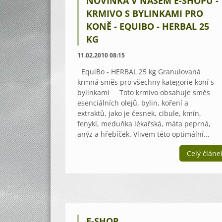
NOVINKA V NAŠEM E-SHOPU -
KRMIVO S BYLINKAMI PRO
KONĚ - EQUIBO - HERBAL 25
KG
11.02.2010 08:15
EquiBo - HERBAL 25 kg Granulovaná
krmná směs pro všechny kategorie koní s
bylinkami Toto krmivo obsahuje směs
esenciálních olejů, bylin, koření a
extraktů, jako je česnek, cibule, kmín,
fenykl, meduňka lékařská, máta peprná,
anýz a hřebíček. Vlivem této optimální...
Celý článe
E-SHOP