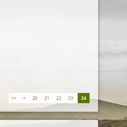
<<
<
20
21
22
23
24