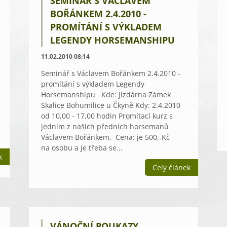
SEMINÁŘ S VÁCLAVEM
BOŘÁNKEM 2.4.2010 -
PROMÍTÁNÍ S VÝKLADEM
LEGENDY HORSEMANSHIPU
11.02.2010 08:14
Seminář s Václavem Bořánkem 2.4.2010 -
promítání s výkladem Legendy
Horsemanshipu Kde: Jízdárna Zámek
Skalice Bohumilice u Čkyně Kdy: 2.4.2010
od 10,00 - 17,00 hodin Promítací kurz s
jedním z našich předních horsemanů
Václavem Bořánkem. Cena: je 500,-Kč
na osobu a je třeba se...
k
Celý článek
VÁNOČNÍ POUKAZY