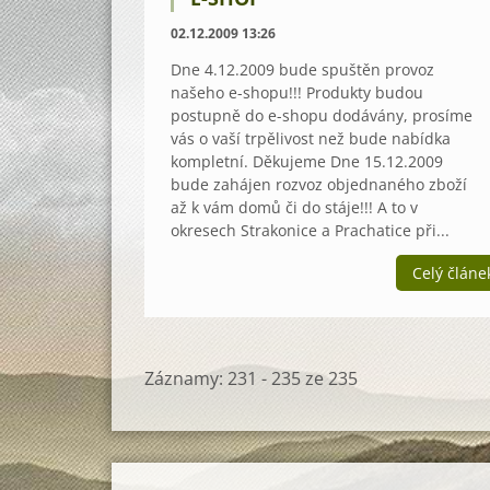
02.12.2009 13:26
Dne 4.12.2009 bude spuštěn provoz
našeho e-shopu!!! Produkty budou
postupně do e-shopu dodávány, prosíme
vás o vaší trpělivost než bude nabídka
kompletní. Děkujeme Dne 15.12.2009
bude zahájen rozvoz objednaného zboží
až k vám domů či do stáje!!! A to v
okresech Strakonice a Prachatice při...
Celý článe
Záznamy: 231 - 235 ze 235