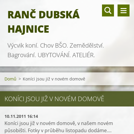
RANČ DUBSKÁ
HAJNICE
Výcvik koní. Chov BŠO. Zemědělství.
Bagrování. UBYTOVÁNÍ. ATELIÉR.
Domů
>
Koníci jsou již v novém domově
KONÍCI JSOU JIŽ V NOVÉM DOMOVĚ
10.11.2011 16:14
Koníci jsou již v novém domově, v našem novém
působišti. Fotky v průběhu listopadu dodáme....