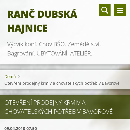
RANČ DUBSKÁ
HAJNICE
Výcvik koní. Chov BŠO. Zemědělství.
Bagrování. UBYTOVÁNÍ. ATELIÉR.
Domů
>
Otevření prodejny krmiv a chovatelských potřeb v Bavorově
OTEVŘENÍ PRODEJNY KRMIV A
CHOVATELSKÝCH POTŘEB V BAVOROVĚ
09.04.2010 07:50