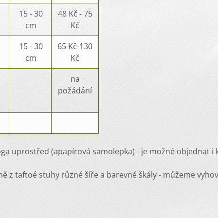
15 - 30
48 Kč - 75
cm
Kč
15 - 30
65 Kč-130
cm
Kč
na
požádání
loga uprostřed (apapírová samolepka) - je možné objednat i
ě z taftoé stuhy různé šíře a barevné škály - můžeme vyho