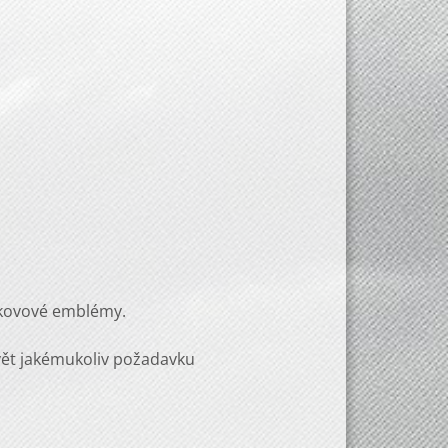
 kovové emblémy.
vět jakémukoliv požadavku