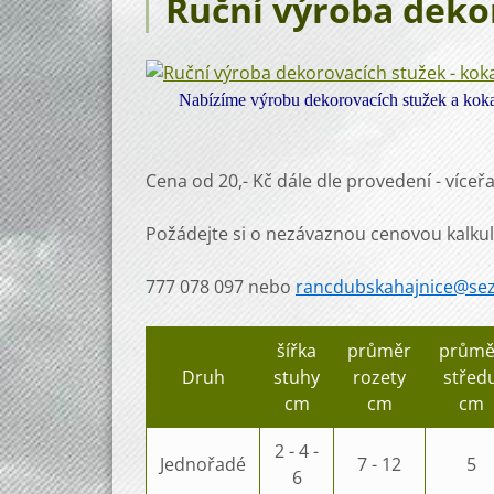
Ruční výroba deko
Nabízíme výrobu dekorovacích stužek a kokard
Cena od 20,- Kč dále dle provedení - víceřa
Požádejte si o nezávaznou cenovou kalkul
777 078 097 nebo
rancdubskahajnice@se
šířka
průměr
průmě
Druh
stuhy
rozety
střed
cm
cm
cm
2 - 4 -
Jednořadé
7 - 12
5
6