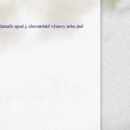
ndamače apod.), chovatelské výstavy nebo jiné