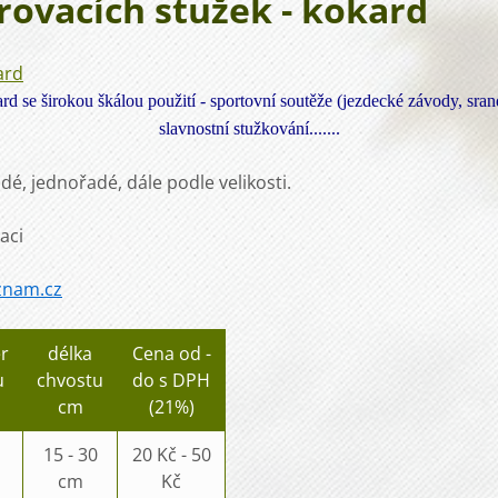
rovacích stužek - kokard
 se širokou škálou použití - sportovní soutěže (jezdecké závody, sra
slavnostní stužkování.......
dé, jednořadé, dále podle velikosti.
aci
znam.cz
r
délka
Cena od -
u
chvostu
do s DPH
cm
(21%)
15 - 30
20 Kč - 50
cm
Kč