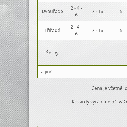
2 - 4 -
Dvouřadé
7 - 16
5
6
2 - 4 -
Třířadé
7 - 16
5
6
Šerpy
a jiné
Cena je včetně 
Kokardy vyrábíme převážn