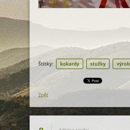
Štítky
:
kokardy
stužky
výrob
Zpět