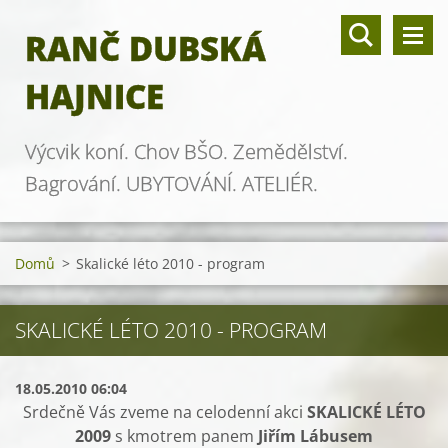
RANČ DUBSKÁ
HAJNICE
Výcvik koní. Chov BŠO. Zemědělství.
Bagrování. UBYTOVÁNÍ. ATELIÉR.
Domů
>
Skalické léto 2010 - program
SKALICKÉ LÉTO 2010 - PROGRAM
18.05.2010 06:04
Srdečně Vás zveme na celodenní akci
SKALICKÉ LÉTO
2009
s kmotrem panem
Jiřím Lábusem