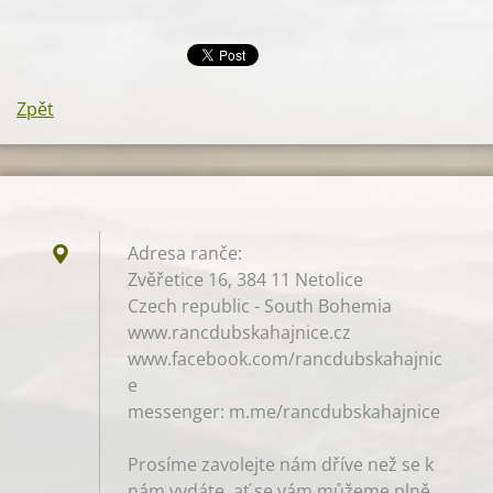
Zpět
Adresa ranče:
Zvěřetice 16, 384 11 Netolice
Czech republic - South Bohemia
www.rancdubskahajnice.cz
www.facebook.com/rancdubskahajnic
e
messenger: m.me/rancdubskahajnice
Prosíme zavolejte nám dříve než se k
nám vydáte, ať se vám můžeme plně