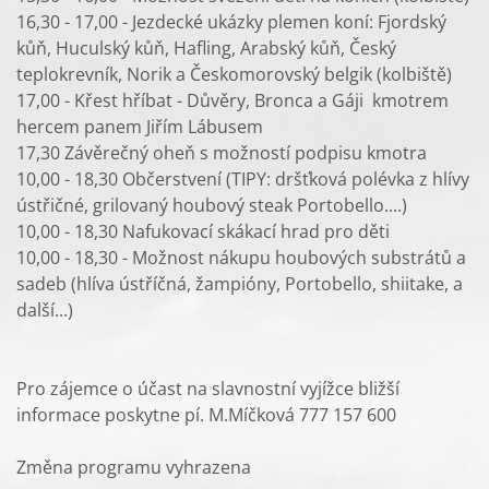
16,30 - 17,00 - Jezdecké ukázky plemen koní: Fjordský
kůň, Huculský kůň, Hafling, Arabský kůň, Český
teplokrevník, Norik a Českomorovský belgik (kolbiště)
17,00 - Křest hříbat - Důvěry, Bronca a Gáji kmotrem
hercem panem Jiřím Lábusem
17,30 Závěrečný oheň s možností podpisu kmotra
10,00 - 18,30 Občerstvení (TIPY: dršťková polévka z hlívy
ústřičné, grilovaný houbový steak Portobello....)
10,00 - 18,30 Nafukovací skákací hrad pro děti
10,00 - 18,30 - Možnost nákupu houbových substrátů a
sadeb (hlíva ústříčná, žampióny, Portobello, shiitake, a
další...)
Pro zájemce o účast na slavnostní vyjížce bližší
informace poskytne pí. M.Míčková 777 157 600
Změna programu vyhrazena