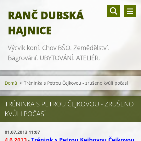
RANČ DUBSKÁ
HAJNICE
Výcvik koní. Chov BŠO. Zemědělství.
Bagrování. UBYTOVÁNÍ. ATELIÉR.
Domů
>
Tréninka s Petrou Čejkovou - zrušeno kvůli počasí
TRÉNINKA S PETROU ČEJKOVOU - ZRUŠENO
KVŮLI POČASÍ
01.07.2013 11:07
Trénink s Petrou Kejhovou Čejkovou
-
4.6.2013