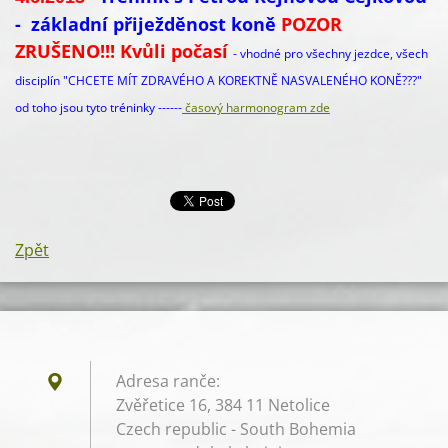
-
základní přiježděnost koně
POZOR
ZRUŠENO!!! Kvůli počasí
- vhodné pro všechny jezdce, všech
disciplín "CHCETE MÍT ZDRAVÉHO A KOREKTNĚ NASVALENÉHO KONĚ???"
od toho jsou tyto tréninky ------
časový harmonogram zde
Zpět
Adresa ranče:
Zvěřetice 16, 384 11 Netolice
Czech republic - South Bohemia