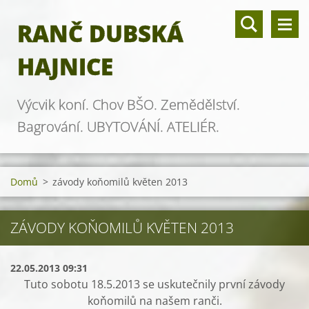
RANČ DUBSKÁ
HAJNICE
Výcvik koní. Chov BŠO. Zemědělství.
Bagrování. UBYTOVÁNÍ. ATELIÉR.
Domů
>
závody koňomilů květen 2013
ZÁVODY KOŇOMILŮ KVĚTEN 2013
22.05.2013 09:31
Tuto sobotu 18.5.2013 se uskutečnily první závody
koňomilů na našem ranči.