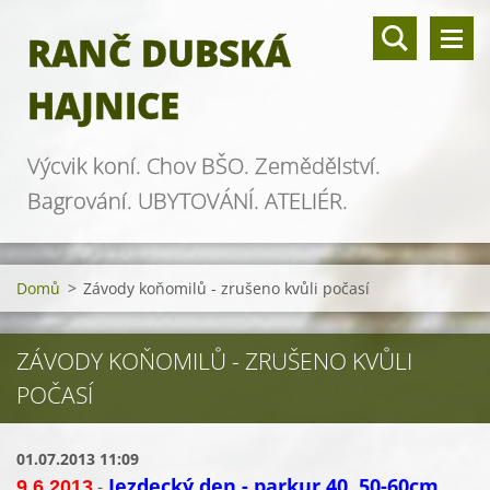
RANČ DUBSKÁ
HAJNICE
Výcvik koní. Chov BŠO. Zemědělství.
Bagrování. UBYTOVÁNÍ. ATELIÉR.
Domů
>
Závody koňomilů - zrušeno kvůli počasí
ZÁVODY KOŇOMILŮ - ZRUŠENO KVŮLI
POČASÍ
01.07.2013 11:09
Jezdecký den - parkur 40, 50-60cm,
-
9.6.2013