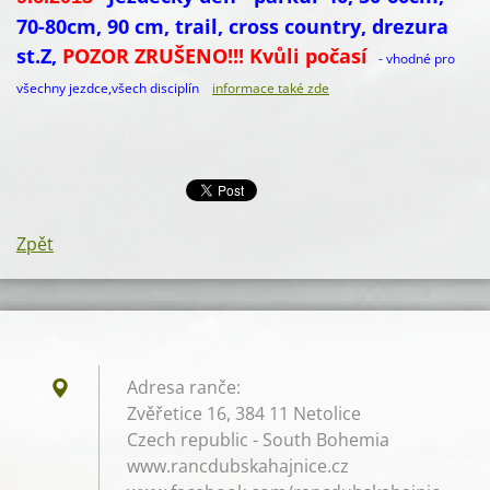
70-80cm, 90 cm, trail, cross country, drezura
st.Z,
POZOR ZRUŠENO!!! Kvůli počasí
- vhodné pro
všechny jezdce,všech disciplín
informace také zde
Zpět
Adresa ranče:
Zvěřetice 16, 384 11 Netolice
Czech republic - South Bohemia
www.rancdubskahajnice.cz