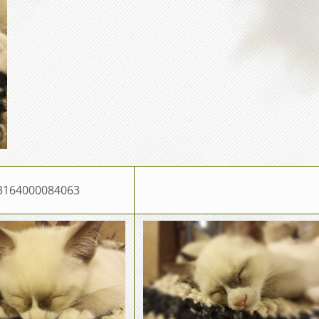
03164000084063