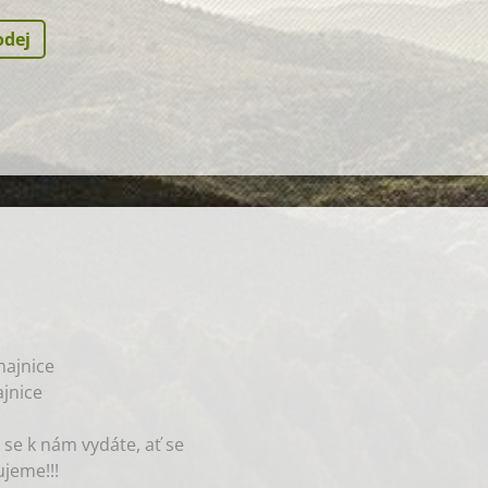
odej
ajnice
jnice
 se k nám vydáte, ať se
jeme!!!