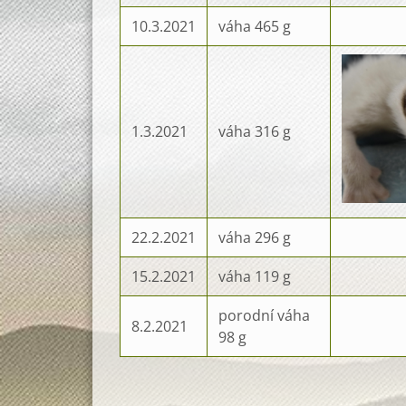
10.3.2021
váha 465 g
1.3.2021
váha 316 g
22.2.2021
váha 296 g
15.2.2021
váha 119 g
porodní váha
8.2.2021
98 g