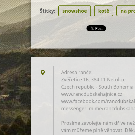
Štítky
:
snowshoe
kotě
na pr
Adresa ranče:
Zvěřetice 16, 384 11 Netolice
Czech republic - South Bohemia
www.rancdubskahajnice.cz
www.facebook.com/rancdubskah
messenger: m.me/rancdubskaha
Prosíme zavolejte nám dříve než
vám můžeme plně věnovat. Děku