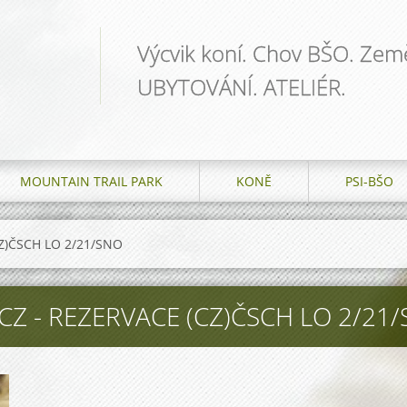
Výcvik koní. Chov BŠO. Země
UBYTOVÁNÍ. ATELIÉR.
MOUNTAIN TRAIL PARK
KONĚ
PSI-BŠO
(CZ)ČSCH LO 2/21/SNO
CZ - REZERVACE (CZ)ČSCH LO 2/21