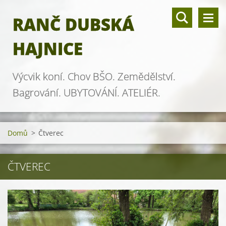
RANČ DUBSKÁ
HAJNICE
Výcvik koní. Chov BŠO. Zemědělství.
Bagrování. UBYTOVÁNÍ. ATELIÉR.
Domů
>
Čtverec
ČTVEREC