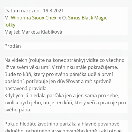
Datum narozeni: 19.3.2021
M:
Winonna Sioux Chex
x
O:
Sirius Black Magic
fotky
Majitel: Markéta Klabíková
Prodán
Na videích (rolujte na konec stránky) vidíte co všechno
již ve svém věku umí. V tréninku stále pokračujeme.
Bude to kůň, který pro svého páníčka udělá první
poslední, potřebuje jen důvěřovat a mít správně
nastavená pravidla.
Kdybych já hledala parťáka jen a jen sama pro sebe,
zvolila bych jeho, on je ten kůň, který věří a pracuje pro
svého pána.
Pokud hledáte životního parťáka a hlavně povahově
klidného, ochotného a vychovaného koně, tak toto je