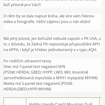
kůň přesně pro Vás!!!
O něm by se dala napsat kniha, ale více vám řeknou
videa a fotografie. Vážní zájemci jsou u nás vítáni!
Má plný původ, jen bohužel nebude zapsán v PK USA, a
to z důvodu, že žádná PK nepovoluje přupouštění APH
na APPA, i když je hřebec jednobarevný a v typu AQH.
Po rodičích zdravotní testy:
Otec má 7-panel test negativní N/N
(PSSM; HERDA; GBED; HYPP; LWO; MH; Imunitně
zprostředkovaná myozitida a MYH1 myopatie MYHM)
Matka má 5-panel test negativní (PSSM;
HERDA;GBED;HYPP;MYHM)
Hobby závody Czech Mountain Trail