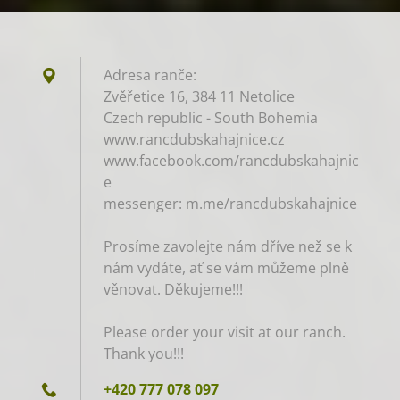
Adresa ranče:
Zvěřetice 16, 384 11 Netolice
Czech republic - South Bohemia
www.rancdubskahajnice.cz
www.facebook.com/rancdubskahajnic
e
messenger: m.me/rancdubskahajnice
Prosíme zavolejte nám dříve než se k
nám vydáte, ať se vám můžeme plně
věnovat. Děkujeme!!!
Please order your visit at our ranch.
Thank you!!!
+420 777 078 097