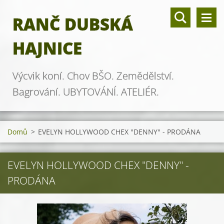
RANČ DUBSKÁ
HAJNICE
Výcvik koní. Chov BŠO. Zemědělství.
Bagrování. UBYTOVÁNÍ. ATELIÉR.
Domů
>
EVELYN HOLLYWOOD CHEX "DENNY" - PRODÁNA
EVELYN HOLLYWOOD CHEX "DENNY" -
PRODÁNA