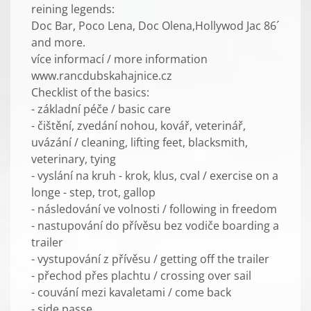
reining legends:
Doc Bar, Poco Lena, Doc Olena,Hollywod Jac 86´
and more.
více informací / more information
www.rancdubskahajnice.cz
Checklist of the basics:
- základní péče / basic care
- čištění, zvedání nohou, kovář, veterinář,
uvázání / cleaning, lifting feet, blacksmith,
veterinary, tying
- vyslání na kruh - krok, klus, cval / exercise on a
longe - step, trot, gallop
- následování ve volnosti / following in freedom
- nastupování do přívěsu bez vodiče boarding a
trailer
- vystupování z přívěsu / getting off the trailer
- přechod přes plachtu / crossing over sail
- couvání mezi kavaletami / come back
- side passe