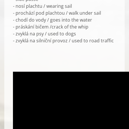
- nosí plachtu / wearing sail
- prochází pod plachtou / walk under sail
- chodí do vody / goes into the water
- práskání bičem /crack of the whip
- zvyklá na psy / used to dogs
- zvyklá na silniční provoz / used to road traffic