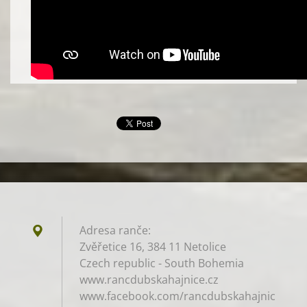
Adresa ranče:
Zvěřetice 16, 384 11 Netolice
Czech republic - South Bohemia
www.rancdubskahajnice.cz
www.facebook.com/rancdubskahajnic