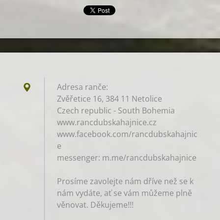
Adresa ranče:
Zvěřetice 16, 384 11 Netolice
Czech republic - South Bohemia
www.rancdubskahajnice.cz
www.facebook.com/rancdubskahajnic
e
messenger: m.me/rancdubskahajnice
Prosíme zavolejte nám dříve než se k
nám vydáte, ať se vám můžeme plně
věnovat. Děkujeme!!!