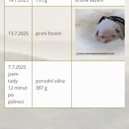
13.7.2025
první focení
7.7.2025
jsem
tady
porodní váha
12 minut
387 g
po
půlnoci