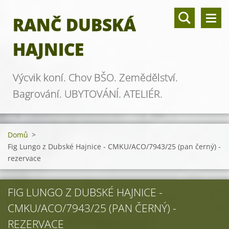
RANČ DUBSKÁ
HAJNICE
Výcvik koní. Chov BŠO. Zemědělství.
Bagrování. UBYTOVÁNÍ. ATELIÉR.
Domů
>
Fig Lungo z Dubské Hajnice - CMKU/ACO/7943/25 (pan černý) -
rezervace
FIG LUNGO Z DUBSKÉ HAJNICE -
CMKU/ACO/7943/25 (PAN ČERNÝ) -
REZERVACE