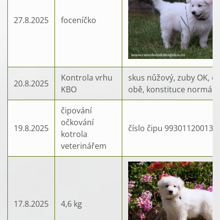
27.8.2025
foceníčko
Kontrola vrhu
skus nůžový, zuby OK, ok
20.8.2025
KBO
obě, konstituce normáln
čipování
očkování
19.8.2025
číslo čipu 993011200136
kotrola
veterinářem
17.8.2025
4,6 kg