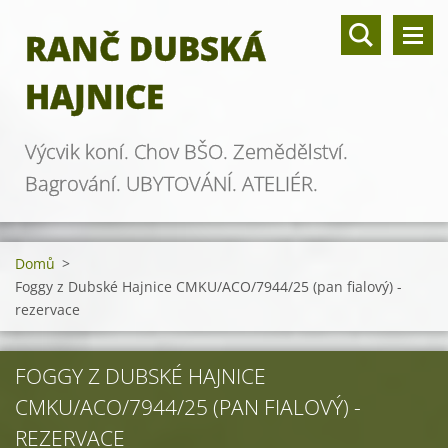
RANČ DUBSKÁ
HAJNICE
Výcvik koní. Chov BŠO. Zemědělství.
Bagrování. UBYTOVÁNÍ. ATELIÉR.
Domů
>
Foggy z Dubské Hajnice CMKU/ACO/7944/25 (pan fialový) -
rezervace
FOGGY Z DUBSKÉ HAJNICE
CMKU/ACO/7944/25 (PAN FIALOVÝ) -
REZERVACE