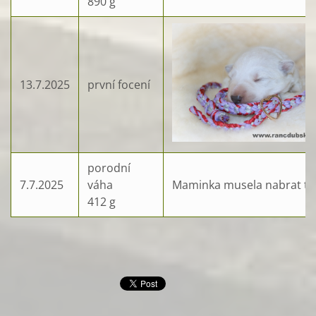
890 g
13.7.2025
první focení
porodní
7.7.2025
váha
Maminka musela nabrat troch
412 g