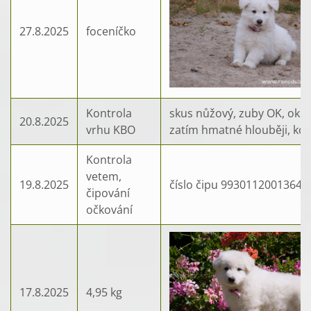
27.8.2025
foceníčko
Kontrola
skus nůžový, zuby OK, oko 
20.8.2025
vrhu KBO
zatím hmatné hlouběji, kon
Kontrola
vetem,
19.8.2025
číslo čipu 99301120013646
čipování
očkování
17.8.2025
4,95 kg