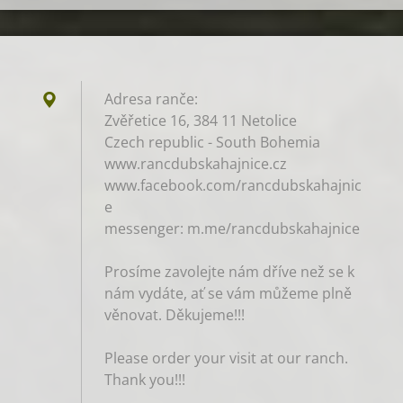
Adresa ranče:
Zvěřetice 16, 384 11 Netolice
Czech republic - South Bohemia
www.rancdubskahajnice.cz
www.facebook.com/rancdubskahajnic
e
messenger: m.me/rancdubskahajnice
Prosíme zavolejte nám dříve než se k
nám vydáte, ať se vám můžeme plně
věnovat. Děkujeme!!!
Please order your visit at our ranch.
Thank you!!!