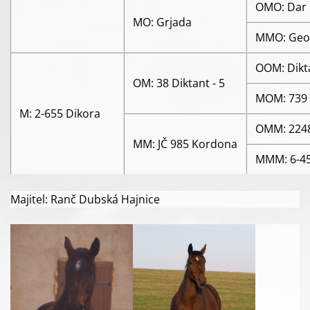
OMO: Dar
MO: Grjada
MMO: Geol
OOM: Dikt
OM: 38 Diktant - 5
MOM: 739 
M: 2-655 Dikora
OMM: 224
MM: JČ 985 Kordona
MMM: 6-45
Majitel: Ranč Dubská Hajnice