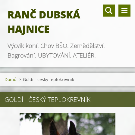
RANČ DUBSKÁ
HAJNICE
Výcvik koní. Chov BŠO. Zemědělství.
Bagrování. UBYTOVÁNÍ. ATELIÉR.
Domů
>
Goldí - český teplokrevník
GOLDÍ - ČESKÝ TEPLOKREVNÍK