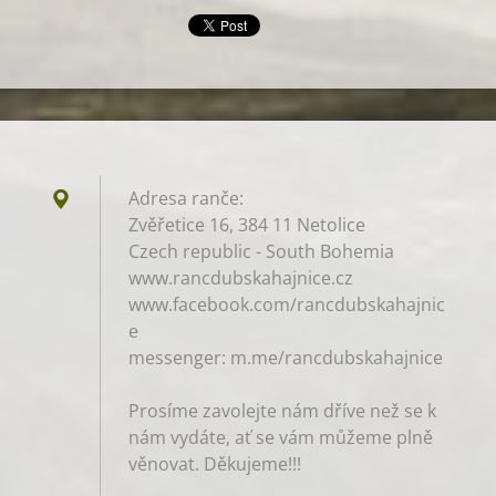
Adresa ranče:
Zvěřetice 16, 384 11 Netolice
Czech republic - South Bohemia
www.rancdubskahajnice.cz
www.facebook.com/rancdubskahajnic
e
messenger: m.me/rancdubskahajnice
Prosíme zavolejte nám dříve než se k
nám vydáte, ať se vám můžeme plně
věnovat. Děkujeme!!!