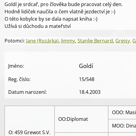
Goldí je srdcař, pro člověka bude pracovat celý den.
Hodně lidiček naučila o čem vlatně jezdectví je :-)
O této kobylce by se dala napsat kniha :-)
Užívá si důchodu a mateřství
Potomci:
Jane (Rozárka)
,
Jimmy
,
Stanlie Bernard
,
Greisy,
G
Goldí
Jméno:
Reg. číslo:
15/548
Datum narození:
18.4.2003
OOO: Masi
OO:Diplomat
MOO: Din
O: 459 Grewot S.V.