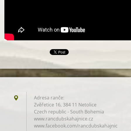
Adresa ranče:
Zvěřetice 16, 384 11 Netolice
Czech republic - South Bohemia
www.rancdubskahajnice.cz
www.facebook.com/rancdubskahajnic