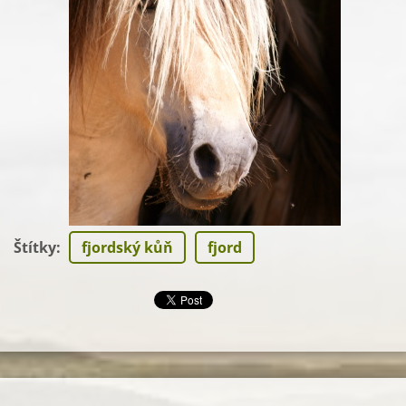
Štítky
:
fjordský kůň
fjord