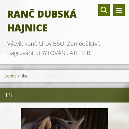
RANČ DUBSKÁ
HAJNICE
Výcvik koní. Chov BŠO. Zemědělství.
Bagrování. UBYTOVÁNÍ. ATELIÉR.
Domů
>
Ilse
ILSE