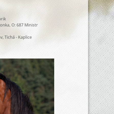
rik
konka, O: 687 Ministr
, Tichá - Kaplice