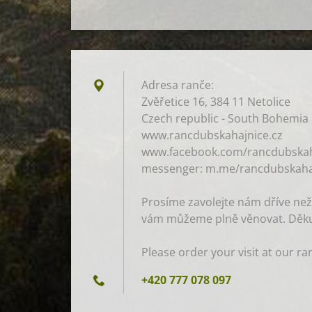
Adresa ranče:
Zvěřetice 16, 384 11 Netolice
Czech republic - South Bohemia
www.rancdubskahajnice.cz
www.facebook.com/rancdubskah
messenger: m.me/rancdubskaha
Prosíme zavolejte nám dříve než
vám můžeme plně věnovat. Děku
Please order your visit at our ra
+420 777 078 097