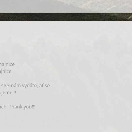
ajnice
jnice
 se k nám vydáte, ať se
jeme!!!
nch. Thank you!!!