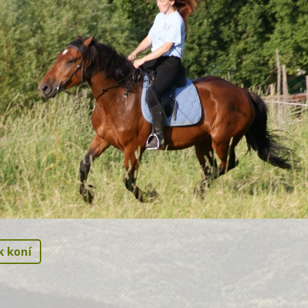
k koní