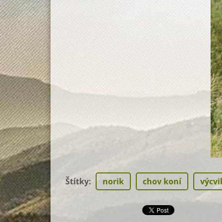
Štítky
:
norik
chov koní
výcvi