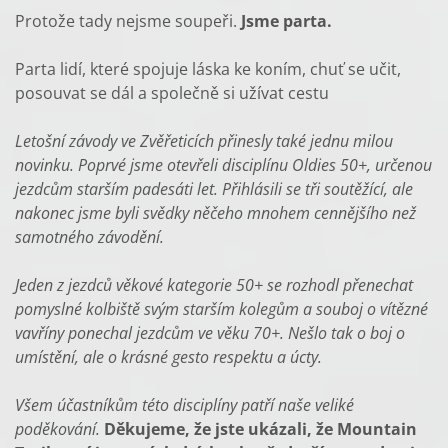
Protože tady nejsme soupeři.
Jsme parta.
Parta lidí, které spojuje láska ke koním, chuť se učit,
posouvat se dál a společně si užívat cestu
Letošní závody ve Zvěřeticích přinesly také jednu milou
novinku. Poprvé jsme otevřeli disciplínu Oldies 50+, určenou
jezdcům starším padesáti let. Přihlásili se tři soutěžící, ale
nakonec jsme byli svědky něčeho mnohem cennějšího než
samotného závodění.
Jeden z jezdců věkové kategorie 50+ se rozhodl přenechat
pomyslné kolbiště svým starším kolegům a souboj o vítězné
vavříny ponechal jezdcům ve věku 70+. Nešlo tak o boj o
umístění, ale o krásné gesto respektu a úcty.
Všem účastníkům této disciplíny patří naše veliké
poděkování.
Děkujeme, že jste ukázali, že Mountain