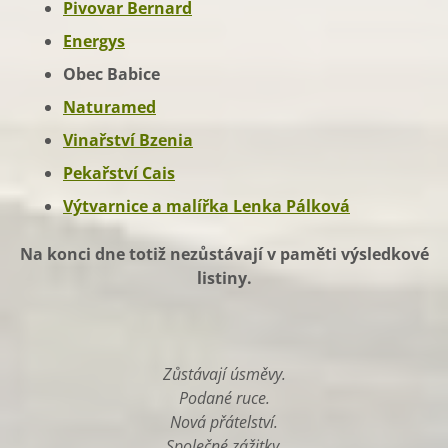
Pivovar Bernard
Energys
Obec Babice
Naturamed
Vinařství Bzenia
Pekařství Cais
Výtvarnice a malířka Lenka Pálková
Na konci dne totiž nezůstávají v paměti výsledkové
listiny.
Zůstávají úsměvy.
Podané ruce.
Nová přátelství.
Společné zážitky.