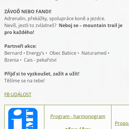
ZÁVOĎ NEBO FANDI!
Adrenalin, překážky, spolupráce koně a jezdce.
Nevíš, jestli to zvládneš?
Neboj se – mountain trail je
pro každého!
Partneři akce:
Bernard • Energy’s • Obec Babice • Naturamed •
Bzenia • Cais - pekařství
Přijď si to vyzkoušet, zažít a užít!
Těšíme se na tebe!
FB UDÁLOST
Program - harmonogram
Propo