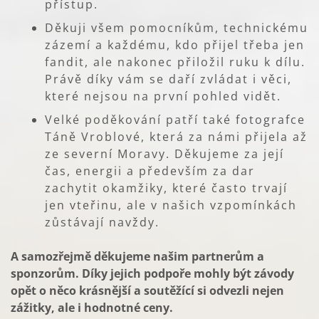
přístup.
Děkuji všem pomocníkům, technickému
zázemí a každému, kdo přijel třeba jen
fandit, ale nakonec přiložil ruku k dílu.
Právě díky vám se daří zvládat i věci,
které nejsou na první pohled vidět.
Velké poděkování patří také fotografce
Táně Vroblové, která za námi přijela až
ze severní Moravy. Děkujeme za její
čas, energii a především za dar
zachytit okamžiky, které často trvají
jen vteřinu, ale v našich vzpomínkách
zůstávají navždy.
A samozřejmě děkujeme našim partnerům a
sponzorům. Díky jejich podpoře mohly být závody
opět o něco krásnější a soutěžící si odvezli nejen
zážitky, ale i hodnotné ceny.