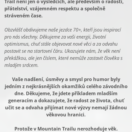
Trail není jen o výsledcích, ale především o radosti,
přátelství, vzájemném respektu a společně
stráveném čase.
Obzvlášť obdivujeme naše jezdce 70+, kteří jsou inspirací
pro nás všechny. Děkujeme za vaši energii, životní
optimismus, chuť stále objevovat nové věci a za odvahu
postavit se na startovní čáru. Ukazujete nám, že věk není
překážkou, ale jen číslem, které nemůže zastavit člověka s
mladým srdcem.
Vaše nadšení, úsměvy a smysl pro humor byly
jedním z nejkrásnějších okamžiků celého závodního
dne. Děkujeme, že jdete příkladem mladším
generacím a dokazujete, že radost ze života, chuť
učit se a odvaha přijímat nové výzvy nemají žádnou
věkovou hranici.
Protože v Mountain Trailu nerozhoduje věk.