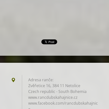
Adresa ranče:
Zvěřetice 16, 384 11 Netolice
Czech republic - South Bohemia
www.rancdubskahajnice.cz
www.facebook.com/rancdubskahajnic
e