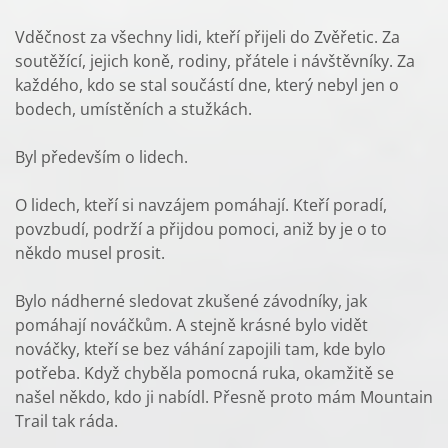
Vděčnost za všechny lidi, kteří přijeli do Zvěřetic. Za
soutěžící, jejich koně, rodiny, přátele i návštěvníky. Za
každého, kdo se stal součástí dne, který nebyl jen o
bodech, umístěních a stužkách.
Byl především o lidech.
O lidech, kteří si navzájem pomáhají. Kteří poradí,
povzbudí, podrží a přijdou pomoci, aniž by je o to
někdo musel prosit.
Bylo nádherné sledovat zkušené závodníky, jak
pomáhají nováčkům. A stejně krásné bylo vidět
nováčky, kteří se bez váhání zapojili tam, kde bylo
potřeba. Když chyběla pomocná ruka, okamžitě se
našel někdo, kdo ji nabídl. Přesně proto mám Mountain
Trail tak ráda.