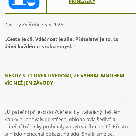
PŘIHLÁŠKY
Závody Zvěřetice 6.6.2026
„Cesta je cíl. Vděčnost je síla. Přátelství je to, co
dává každému kroku smysl.“
NĚKDY SI ČLOVĚK UVĚDOMÍ, ŽE VYHRÁL MNOHEM
VÍC NEŽ JEN ZÁVODY
Už páteční příjezd do Zvěřetic byl zahalený deštěm.
Kapky bubnovaly do střech, obloha byla šedivá a
páteční tréninky probíhaly za vytrvalého deště. Přesto
si nikdo nenechal pokazit náladu. Smáli jsme se,