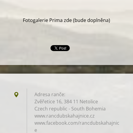
Fotogalerie Prima zde (bude doplněna)
Adresa ranče:
Zvěřetice 16, 384 11 Netolice
Czech republic - South Bohemia
www.rancdubskahajnice.cz
www.facebook.com/rancdubskahajnic
e