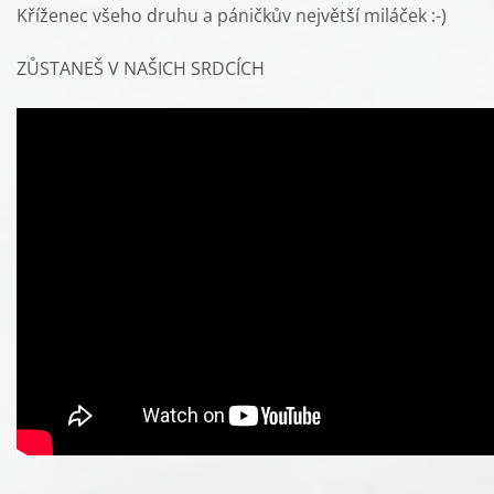
Kříženec všeho druhu a páničkův největší miláček :-)
ZŮSTANEŠ V NAŠICH SRDCÍCH