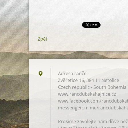
Zpět
Adresa ranče:
Zvěřetice 16, 384 11 Netolice
Czech republic - South Bohemia
www.rancdubskahajnice.cz
www.facebook.com/rancdubskah
messenger: m.me/rancdubskaha
Prosíme zavolejte nám dříve než