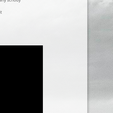
rany schody
it