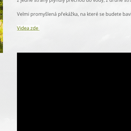
z jedné strany plynulý přechod do vody, z druhé st
Velmi promyšlená překážka, na které se budete bav
Videa zde