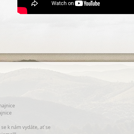
ajnice
jnice
 se k nám vydáte, ať se