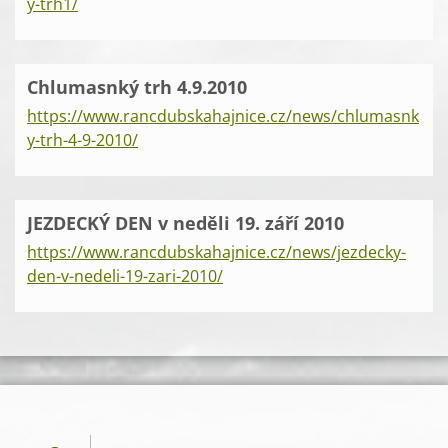
y-trh1/
Chlumasnký trh 4.9.2010
https://www.rancdubskahajnice.cz/news/chlumasnk
y-trh-4-9-2010/
JEZDECKÝ DEN v neděli 19. září 2010
https://www.rancdubskahajnice.cz/news/jezdecky-
den-v-nedeli-19-zari-2010/