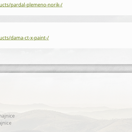
ucts/pardal-plemeno-norik-/
cts/dama-ct-x-paint-/
ajnice
jnice