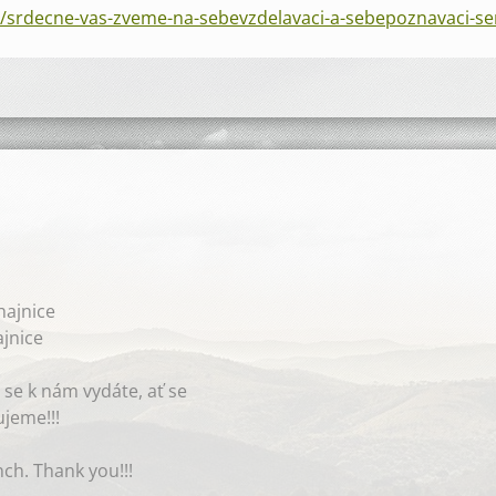
/srdecne-vas-zveme-na-sebevzdelavaci-a-sebepoznavaci-se
ajnice
jnice
 se k nám vydáte, ať se
jeme!!!
nch. Thank you!!!