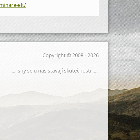
minare-eft/
Copyright © 2008 - 2026
.... sny se u nás stávají skutečností .....