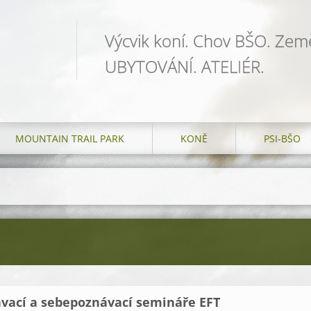
Výcvik koní. Chov BŠO. Země
UBYTOVÁNÍ. ATELIÉR.
MOUNTAIN TRAIL PARK
KONĚ
PSI-BŠO
vací a sebepoznávací semináře EFT